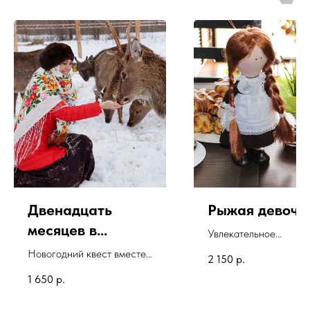
Двенадцать
Рыжая девочк
месяцев в
Увлекательное
Добрянке
путешествие по Сарап
Новогодний квест вместе
2 150
р.
с рыжей девочкой
с Дедушкой Морозом и
1 650
р.
его помощниками